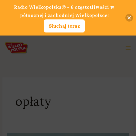
Przejdź
Radio Wielkopolska® - 6 częstotliwości w
do
północnej i zachodniej Wielkopolsce!
treści
Słuchaj teraz
Ma
Me
opłaty