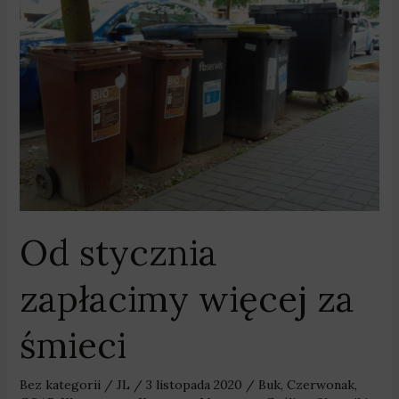
stycznia
zapłacimy
więcej
za
śmieci
Od stycznia
zapłacimy więcej za
śmieci
Bez kategorii
/
JL
/
3 listopada 2020
/
Buk
,
Czerwonak
,