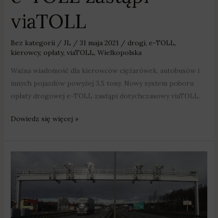
viaTOLL
Bez kategorii
/
JL
/
31 maja 2021
/
drogi
,
e-TOLL
,
kierowcy
,
opłaty
,
viaTOLL
,
Wielkopolska
Ważna wiadomość dla kierowców ciężarówek, autobusów i
innych pojazdów powyżej 3,5 tony. Nowy system poboru
opłaty drogowej e-TOLL zastąpi dotychczasowy viaTOLL.
Dowiedz się więcej »
e-
TOLL
zastąpi
viaTOLL