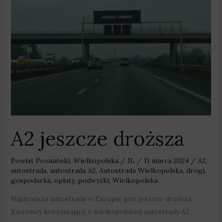
A2
jeszcze
droższa
A2 jeszcze droższa
Powiat Poznański
,
Wielkopolska
/
JL
/
11 marca 2024
/
A2
,
autostrada
,
autostrada A2
,
Autostrada Wielkopolska
,
drogi
,
gospodarka
,
opłaty
,
podwyżki
,
Wielkopolska
Najdroższa autostrada w Europie jest jeszcze droższa.
Kierowcy korzystający z wielkopolskiej autostrady A2