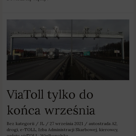
ViaToll
tylko
do
końca
września
ViaToll tylko do
końca września
Bez kategorii
/
JL
/
27 września 2021
/
autostrada A2
,
drogi
,
e-TOLL
,
Izba Administracji Skarbowej
,
kierowcy
,
opłaty
,
viaTOLL
,
Wielkopolska