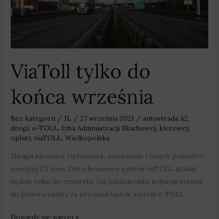
września
ViaToll tylko do
końca września
Bez kategorii
/
JL
/
27 września 2021
/
autostrada A2
,
drogi
,
e-TOLL
,
Izba Administracji Skarbowej
,
kierowcy
,
opłaty
,
viaTOLL
,
Wielkopolska
Uwaga kierowcy ciężarówek, autobusów i innych pojazdów
powyżej 3,5 tony. Dotychczasowy system viaTOLL działać
będzie tylko do czwartku. Od października jedynym system
do poboru opłaty za przejazd będzie system e-TOLL.
Dowiedz się więcej »