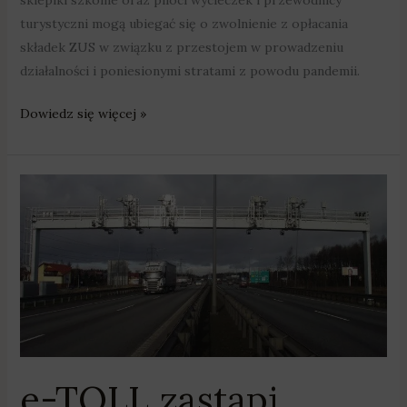
turystyczni mogą ubiegać się o zwolnienie z opłacania
składek ZUS w związku z przestojem w prowadzeniu
działalności i poniesionymi stratami z powodu pandemii.
Dowiedz się więcej »
e-
TOLL
zastąpi
viaTOLL
e-TOLL zastąpi