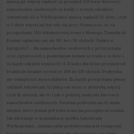
muszą już więcej zapłacić za przejazd. Od teraz kierowcy
samochodów osobowych za każdy z trzech odcinków
Autostrady A2 w Wielkopolsce muszą zapłacić 32 złote, czyli
o 2 złote więcej niż był odo tej pory. Oznacza to, że za
przejechanie 150-kilometrowej trasy z Nowego Tomyśla do
Konina zapłacimy już nie 90, lecz 96 złotych. Opłata w
kategorii 2 – dla samochodów osobowych z przyczepami
oraz ciężarowych z podwójnymi kołami wzrosła o 4 złote i
za każdy odcinek wynosi 51 zł. Z kolei dla tirów przejazd od
bramki do bramki wzrósł ze 109 do 118 złotych. Podwyżka
nie ominęła też motocyklistów. Za każdy przejechany płatny
odcinek Autostrady A2 płacą oni teraz o złotówkę więcej,
czyli 16 złotych, ale to i tak o połowę mniej niż kierowcy
samochodów osobowych. Ostatnia podwyżka na A2 miała
miejsce nieco ponad pół roku temu (na początku września).
Jak informuje w komunikacie spółka Autostrada
Wielkopolska: „zmiana opłat podyktowana jest rosnącymi
kosztami utrzymania autostrady, niezmiennie wysokimi