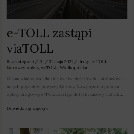
e-TOLL zastąpi
viaTOLL
Bez kategorii
/
JL
/
31 maja 2021
/
drogi
,
e-TOLL
,
kierowcy
,
opłaty
,
viaTOLL
,
Wielkopolska
Ważna wiadomość dla kierowców ciężarówek, autobusów i
innych pojazdów powyżej 3,5 tony. Nowy system poboru
opłaty drogowej e-TOLL zastąpi dotychczasowy viaTOLL.
Dowiedz się więcej »
Od