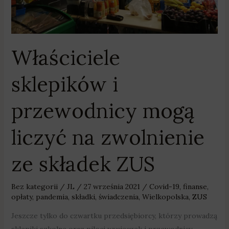
składek
ZUS
Właściciele
sklepików i
przewodnicy mogą
liczyć na zwolnienie
ze składek ZUS
Bez kategorii
/
JL
/
27 września 2021
/
Covid-19
,
finanse
,
opłaty
,
pandemia
,
składki
,
świadczenia
,
Wielkopolska
,
ZUS
Jeszcze tylko do czwartku przedsiębiorcy, którzy prowadzą
sklepiki szkolne oraz piloci wycieczek i przewodnicy