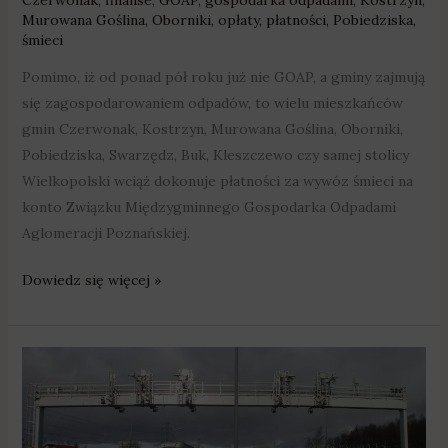
Murowana Goślina
,
Oborniki
,
opłaty
,
płatności
,
Pobiedziska
,
śmieci
Pomimo, iż od ponad pół roku już nie GOAP, a gminy zajmują
się zagospodarowaniem odpadów, to wielu mieszkańców
gmin Czerwonak, Kostrzyn, Murowana Goślina, Oborniki,
Pobiedziska, Swarzędz, Buk, Kleszczewo czy samej stolicy
Wielkopolski wciąż dokonuje płatności za wywóz śmieci na
konto Związku Międzygminnego Gospodarka Odpadami
Aglomeracji Poznańskiej.
Dowiedz się więcej »
ViaToll
tylko
do
końca