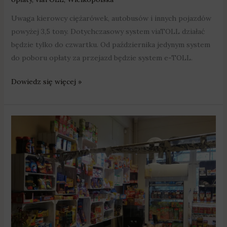
Uwaga kierowcy ciężarówek, autobusów i innych pojazdów
powyżej 3,5 tony. Dotychczasowy system viaTOLL działać
będzie tylko do czwartku. Od października jedynym system
do poboru opłaty za przejazd będzie system e-TOLL.
Dowiedz się więcej »
Właściciele
sklepików
i
przewodnicy
mogą
liczyć
na
zwolnienie