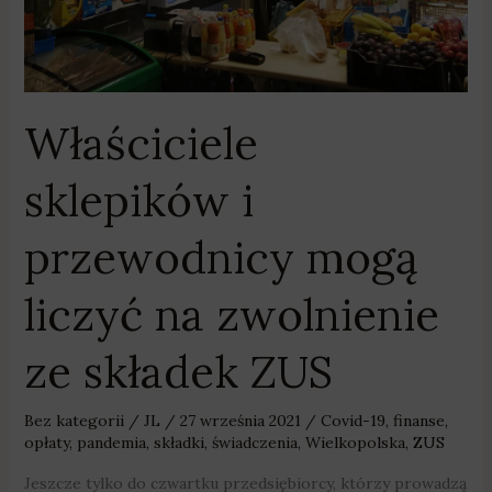
ze
składek
ZUS
Właściciele
sklepików i
przewodnicy mogą
liczyć na zwolnienie
ze składek ZUS
Bez kategorii
/
JL
/
27 września 2021
/
Covid-19
,
finanse
,
opłaty
,
pandemia
,
składki
,
świadczenia
,
Wielkopolska
,
ZUS
Jeszcze tylko do czwartku przedsiębiorcy, którzy prowadzą