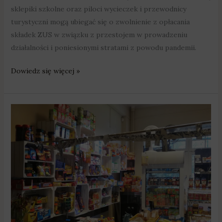
sklepiki szkolne oraz piloci wycieczek i przewodnicy
turystyczni mogą ubiegać się o zwolnienie z opłacania
składek ZUS w związku z przestojem w prowadzeniu
działalności i poniesionymi stratami z powodu pandemii.
Dowiedz się więcej »
Właściciele
sklepików
i
przewodnicy
mogą
liczyć
na
zwolnienie
ze