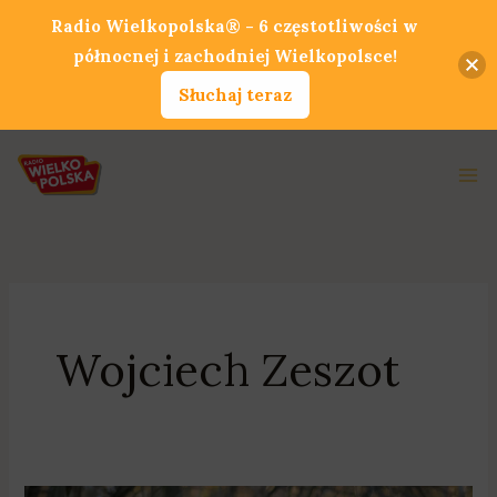
Przejdź
Radio Wielkopolska® - 6 częstotliwości w
do
północnej i zachodniej Wielkopolsce!
treści
Słuchaj teraz
Ma
Me
Wojciech Zeszot