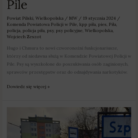
Pile
Powiat Pilski
,
Wielkopolska
/
MW
/
19 stycznia 2024
/
Komenda Powiatowa Policji w Pile
,
kpp piła
,
pies
,
Piła
,
policja
,
policja piła
,
psy
,
psy policyjne
,
Wielkopolska
,
Wojciech Zeszot
Hugo i Chmura to nowi czworonożni funkcjonariusze,
którzy od niedawna służą w Komendzie Powiatowej Policji w
Pile. Psy są wyszkolone do poszukiwania osób zaginionych,
sprawców przestępstw oraz do odnajdywania narkotyków.
Dowiedz się więcej »
Są
zarzuty
dla
pijanego