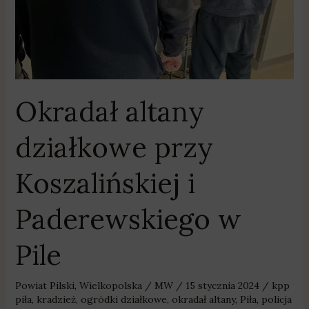
Paderewskiego
w
Pile
Okradał altany
działkowe przy
Koszalińskiej i
Paderewskiego w
Pile
Powiat Pilski
,
Wielkopolska
/
MW
/
15 stycznia 2024
/
kpp
piła
,
kradzież
,
ogródki działkowe
,
okradał altany
,
Piła
,
policja