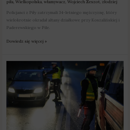
piła
,
Wielkopolska
,
włamywacz
,
Wojciech Zeszot
,
złodziej
Policjanci z Piły zatrzymali 34-letniego mężczyznę, który
wielokrotnie okradał altany działkowe przy Koszalińskiej i
Paderewskiego w Pile.
Dowiedz się więcej »
Piła:
policyjna
akcja
„Trzeźwy
poranek”