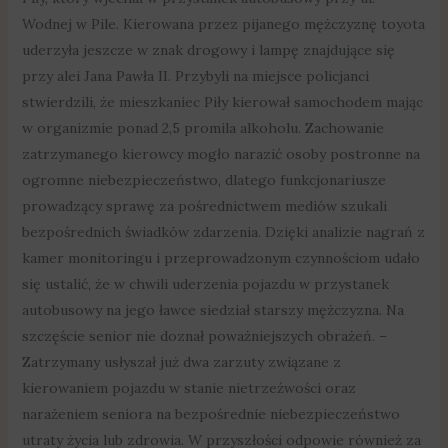
Wodnej w Pile. Kierowana przez pijanego mężczyznę toyota
uderzyła jeszcze w znak drogowy i lampę znajdujące się
przy alei Jana Pawła II. Przybyli na miejsce policjanci
stwierdzili, że mieszkaniec Piły kierował samochodem mając
w organizmie ponad 2,5 promila alkoholu. Zachowanie
zatrzymanego kierowcy mogło narazić osoby postronne na
ogromne niebezpieczeństwo, dlatego funkcjonariusze
prowadzący sprawę za pośrednictwem mediów szukali
bezpośrednich świadków zdarzenia. Dzięki analizie nagrań z
kamer monitoringu i przeprowadzonym czynnościom udało
się ustalić, że w chwili uderzenia pojazdu w przystanek
autobusowy na jego ławce siedział starszy mężczyzna. Na
szczęście senior nie doznał poważniejszych obrażeń. –
Zatrzymany usłyszał już dwa zarzuty związane z
kierowaniem pojazdu w stanie nietrzeźwości oraz
narażeniem seniora na bezpośrednie niebezpieczeństwo
utraty życia lub zdrowia. W przyszłości odpowie również za