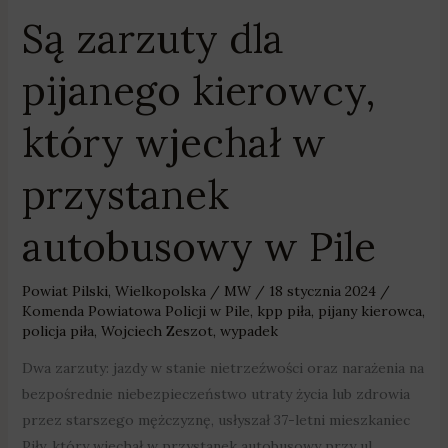
Są zarzuty dla
pijanego kierowcy,
który wjechał w
przystanek
autobusowy w Pile
Powiat Pilski
,
Wielkopolska
/
MW
/
18 stycznia 2024
/
Komenda Powiatowa Policji w Pile
,
kpp piła
,
pijany kierowca
,
policja piła
,
Wojciech Zeszot
,
wypadek
Dwa zarzuty: jazdy w stanie nietrzeźwości oraz narażenia na
bezpośrednie niebezpieczeństwo utraty życia lub zdrowia
przez starszego mężczyznę, usłyszał 37-letni mieszkaniec
Piły, który wjechał w przystanek autobusowy przy ul.