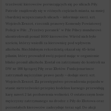
trzeźwość kierowców poruszających się po ulicach Piły.
Patrole znajdowały się w różnych częściach miasta, na mniej
i bardziej uczęszczanych ulicach – informuje sierż. szt.
Wojciech Zeszot, rzecznik prasowy Komendy Powiatowej
Policji w Pile. „Trzeźwy poranek” w Pile Pilscy mundurowi
skontrolowali ponad 1600 kierowców. Wśród nich było
sześciu, którzy wsiedli za kierownicę pod wpływem
alkoholu. Niechlubnym rekordzistą okazał się 45-letni
pilanin, który prowadził swój pojazd mając w organizmie
blisko promil alkoholu. Został on zatrzymany do kontroli na
DW nr 188 łączącej Piłę oraz Złotów. Funkcjonariusze
zatrzymali mężczyźnie prawo jazdy – dodaje sierż. szt.
Wojciech Zeszot. Za przestępstwo prowadzenia pojazdu w
stanie nietrzeźwości przepisy kodeksu karnego przewidują
karę nawet 2 lat pozbawienia wolności. O ostatecznym losie
mężczyzny zatrzymanego na drodze z Piły do Złotowa oraz
pozostałych kierowców zadecyduje teraz sąd. Do akcji