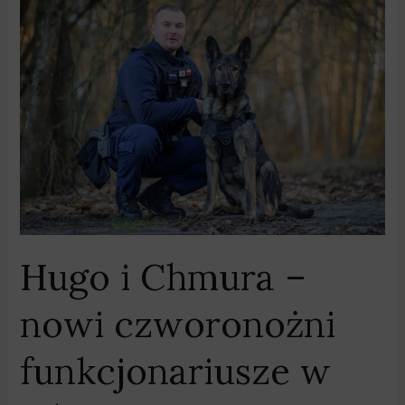
Hugo
i
Chmura
–
nowi
czworonożni
funkcjonariusze
w
Pile
Hugo i Chmura –
nowi czworonożni
funkcjonariusze w