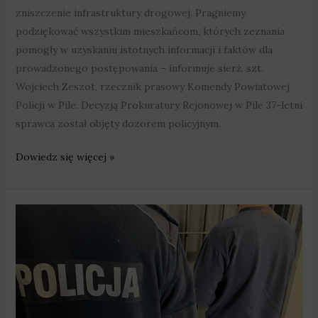
zniszczenie infrastruktury drogowej. Pragniemy
podziękować wszystkim mieszkańcom, których zeznania
pomogły w uzyskaniu istotnych informacji i faktów dla
prowadzonego postępowania – informuje sierż. szt.
Wojciech Zeszot, rzecznik prasowy Komendy Powiatowej
Policji w Pile. Decyzją Prokuratury Rejonowej w Pile 37-letni
sprawca został objęty dozorem policyjnym.
Dowiedz się więcej »
Okradał
altany
działkowe
przy
Koszalińskiej
i