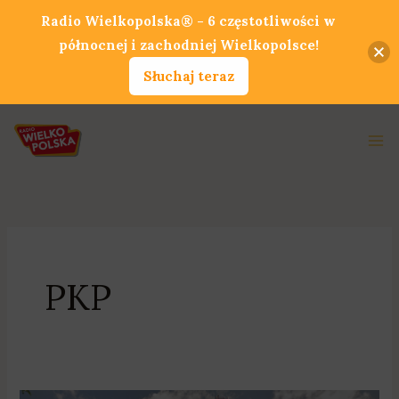
Przejdź
Radio Wielkopolska® - 6 częstotliwości w
do
północnej i zachodniej Wielkopolsce!
treści
Słuchaj teraz
Ma
Me
PKP