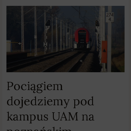
Pociągiem
dojedziemy
pod
kampus
UAM
na
poznańskim
Morasku?
Pociągiem
dojedziemy pod
kampus UAM na