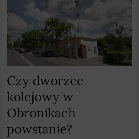
Czy
dworzec
kolejowy
w
Obronikach
powstanie?
Czy dworzec
kolejowy w
Obronikach
powstanie?