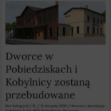
Dworce
w
Pobiedziskach
i
Kobylnicy
zostaną
przebudowane
Dworce w
Pobiedziskach i
Kobylnicy zostaną
przebudowane
Bez kategorii
/
JL
/
11 sierpnia 2020
/
dworzec
,
inwestycje
,
Kobylnica
,
kolej
,
PKP
,
Pobiedziska
,
Swarzędz