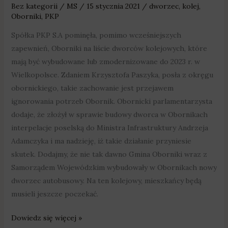
Bez kategorii
/
MS
/
15 stycznia 2021
/
dworzec
,
kolej
,
Oborniki
,
PKP
Spółka PKP S.A pominęła, pomimo wcześniejszych
zapewnień, Oborniki na liście dworców kolejowych, które
mają być wybudowane lub zmodernizowane do 2023 r. w
Wielkopolsce. Zdaniem Krzysztofa Paszyka, posła z okręgu
obornickiego, takie zachowanie jest przejawem
ignorowania potrzeb Obornik. Obornicki parlamentarzysta
dodaje, że złożył w sprawie budowy dworca w Obornikach
interpelacje poselską do Ministra Infrastruktury Andrzeja
Adamczyka i ma nadzieję, iż takie działanie przyniesie
skutek. Dodajmy, że nie tak dawno Gmina Oborniki wraz z
Samorządem Wojewódzkim wybudowały w Obornikach nowy
dworzec autobusowy. Na ten kolejowy, mieszkańcy będą
musieli jeszcze poczekać.
Dowiedz się więcej »