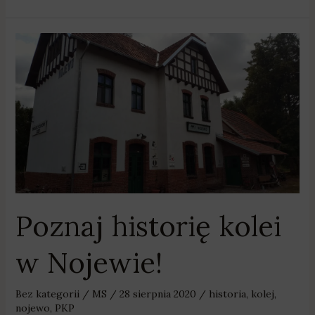
Poznaj
historię
kolei
w
Nojewie!
Poznaj historię kolei
w Nojewie!
Bez kategorii
/
MS
/
28 sierpnia 2020
/
historia
,
kolej
,
nojewo
,
PKP