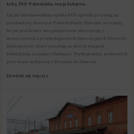
kolej
,
PKP
,
Pobiedziska
,
stacja kolejowa
Jak już informowaliśmy spółka PKP ogłosiła przetarg na
przebudowę dworca w Pobiedziskach. Znacznie wcześniej,
bo już pod koniec lata pasażerowie skorzystają z
nowoczesnych i proekologicznych Innowacyjnych Dworców
Systemowych, które powstają na dwóch stacjach:
Pobiedziska Letnisko i Biskupice Wielkopolskie, położonych
przy trasie kolejowej z Poznania do Gniezna.
Dowiedz się więcej »
Dworzec
w
Pobiedziskach
zostanie
przebudowany