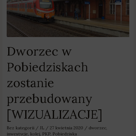
[WIZUALIZACJE]
Dworzec w
Pobiedziskach
zostanie
przebudowany
[WIZUALIZACJE]
Bez kategorii
/
JL
/
27 kwietnia 2020
/
dworzec
,
inwestycje
,
kolej
,
PKP
,
Pobiedziska