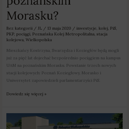
poznańskim
Morasku?
Bez kategorii
/
JL
/
13 maja 2020
/
inwestycje
,
kolej
,
PiS
,
PKP
,
pociągi
,
Poznańska Kolej Metropolitalna
,
stacja
kolejowa
,
Wielkopolska
Mieszkańcy Kostrzyna, Swarzędza i Koziegłów będą mogli
już za pięć lat dojechać bezpośrednio pociągiem na kampus
UAM na poznańskim Morasku. Powstanie trzech nowych
stacji kolejowych: Poznań Koziegłowy, Morasko i
Uniwersytet zapowiedzieli parlamentarzyści PiS.
Dowiedz się więcej »
Na
stacji