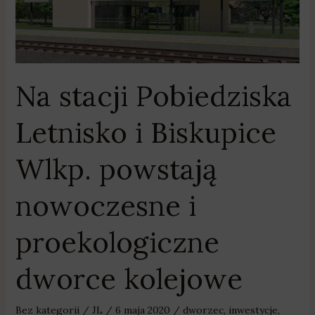
Pobiedziska
Letnisko
i
Biskupice
Wlkp.
Na stacji Pobiedziska
powstają
nowoczesne
Letnisko i Biskupice
i
proekologiczne
Wlkp. powstają
dworce
kolejowe
nowoczesne i
proekologiczne
dworce kolejowe
Bez kategorii
/
JL
/
6 maja 2020
/
dworzec
,
inwestycje
,