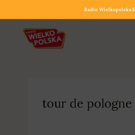
Przejdź
Radio Wielkopolska® 
do
treści
tour de pologne