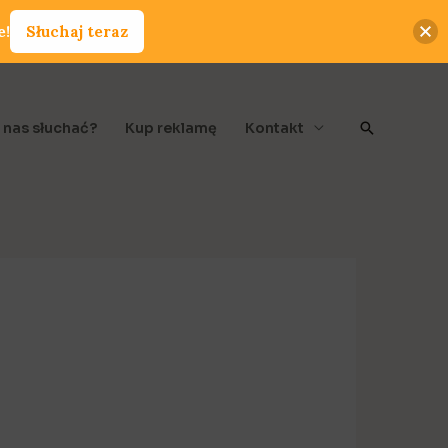
e!
Słuchaj teraz
Szukaj
 nas słuchać?
Kup reklamę
Kontakt