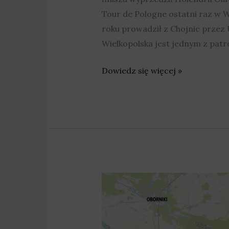
Tour de Pologne ostatni raz w Wi
roku prowadził z Chojnic przez 
Wielkopolska jest jednym z pat
Dowiedz się więcej »
W
sobotę
Tour
de