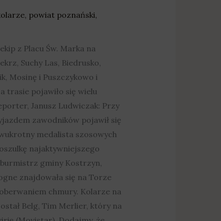
kolarze
,
powiat poznański
,
ekip z Placu Św. Marka na
krz, Suchy Las, Biedrusko,
k, Mosinę i Puszczykowo i
trasie pojawiło się wielu
eporter, Janusz Ludwiczak: Przy
zyjazdem zawodników pojawił się
 dwukrotny medalista szosowych
koszulkę najaktywniejszego
i burmistrz gminy Kostrzyn,
ogne znajdowała się na Torze
 oberwaniem chmury. Kolarze na
stał Belg, Tim Merlier, który na
rię (Movistar). Dodajmy, że