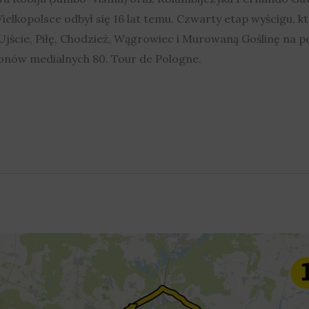
elkopolsce odbył się 16 lat temu. Czwarty etap wyścigu, k
Ujście, Piłę, Chodzież, Wągrowiec i Murowaną Goślinę na p
ronów medialnych 80. Tour de Pologne.