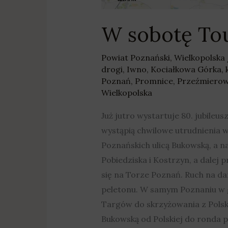
W sobotę Tou
Powiat Poznański
,
Wielkopolska
drogi
,
Iwno
,
Kociałkowa Górka
,
Poznań
,
Promnice
,
Przeźmiero
Wielkopolska
Już jutro wystartuje 80. jubileu
wystąpią chwilowe utrudnienia 
Poznańskich ulicą Bukowską, a n
Pobiedziska i Kostrzyn, a dalej
się na Torze Poznań. Ruch na 
peletonu. W samym Poznaniu w go
Targów do skrzyżowania z Polską
Bukowską od Polskiej do ronda p