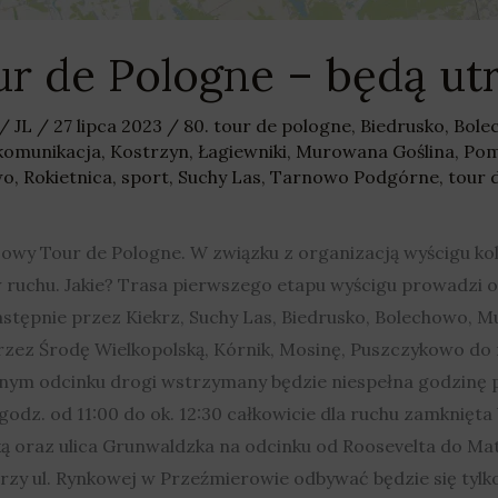
r de Pologne – będą ut
/
JL
/
27 lipca 2023
/
80. tour de pologne
,
Biedrusko
,
Bole
komunikacja
,
Kostrzyn
,
Łagiewniki
,
Murowana Goślina
,
Pom
wo
,
Rokietnica
,
sport
,
Suchy Las
,
Tarnowo Podgórne
,
tour 
szowy Tour de Pologne. W związku z organizacją wyścigu kol
w ruchu. Jakie? Trasa pierwszego etapu wyścigu prowadz
astępnie przez Kiekrz, Suchy Las, Biedrusko, Bolechowo, 
 przez Środę Wielkopolską, Kórnik, Mosinę, Puszczykowo do
danym odcinku drogi wstrzymany będzie niespełna godzin
dz. od 11:00 do ok. 12:30 całkowicie dla ruchu zamknięta
 oraz ulica Grunwaldzka na odcinku od Roosevelta do Mate
rzy ul. Rynkowej w Przeźmierowie odbywać będzie się tylk