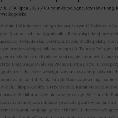
/
JL
/
30 lipca 2023
/
80. tour de pologne
,
Czesław Lang
,
Wielkopolska
łudnie 168 kolarzy z całego świata, w tym 17 Polaków z 24 
 Poznańskich i następnie ulicą Bukowską i dalej przez Kie
szkowo, Pobiedziska, Kostrzyn, Środę Wielkopolską, Kórni
ym etapie wyścigu jubileuszowego 80. Tour de Pologne. Na 
ącymi na kolarzy na Rynku w Kostrzynie rozmawiał nasz r
metrze trasy znajdowała się Premia Lotna Lotto. Przed pr
ganizator i dyrektor wyścigu, wicemistrz olimpijski oraz
emii Lotnej został Polak, Patryk Stosz zapewniając sobie 
Włoch, Filippo Ridolfo, a trzeci Polak, Kamil Małecki. Mów
 prawie 184 kilometrów pierwszego etapu 80. Tour de Pol
yjazdem na metę zawodników przeszła gwałtowna burza z
ymi drogami, omijając gałęzie i kałuże. Liderem wyścigu zo
va Kooija (Jumbo-Visma) oraz Kolumbijczyka Fernando Gavi