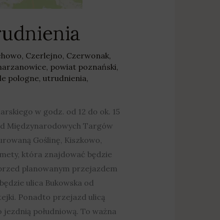
rudnienia
chowo
,
Czerlejno
,
Czerwonak
,
arzanowice
,
powiat poznański
,
de pologne
,
utrudnienia
,
arskiego w godz. od 12 do ok. 15
i od Międzynarodowych Targów
Murowaną Goślinę, Kiszkowo,
 mety, która znajdować będzie
ę przed planowanym przejazdem
 będzie ulica Bukowska od
jki. Ponadto przejazd ulicą
o jezdnią południową. To ważna