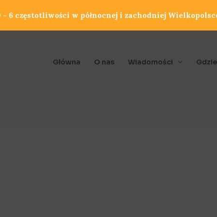
- 6 częstotliwości w północnej i zachodniej Wielkopolsc
Główna
O nas
Wiadomości
Gdzie