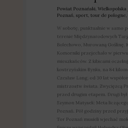
Powiat Poznański
,
Wielkopolska
Poznań
,
sport
,
tour de pologne
,
W sobotę, punktualnie w samo po
terenie Międzynarodowych Targów
Bolechowo, Murowaną Goślinę, Ki
Komorniki przejechało w pierwsz
mieszkańców. Z kibicami oczekuj
kostrzyńskim Rynku, na 84 kilo
Czesław Lang, od 30 lat współor
mistrzostw świata. Zwycięzcą Pr
przed drugim etapem. Drugi był 
Szymon Matysek: Meta liczącego
Poznań. Pół godziny przed prz
Tor Poznań musieli wjechać mokr
finiszu wyprzedził Holendra Ola