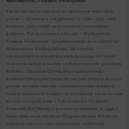
marszałkowski
,
Wielkanoc
,
Wielkopolska
Tarcie chrzanu na czas oraz przygotowanie wybornych
potraw z chrzanem w roli głównej – to tylko część zadań
konkursu, jakie czekały na uczestniczki i uczestników
konkursu „Tarcia chrzanu w Chrzanie – Wielkopolskie
Tradycje Wielkanocne” zorganizowanego przez Samorząd
Województwa Wielkopolskiego. Jak wskazuje
wicemarszałek województwa wielkopolskiego Krzysztof
Grabowski niemal na każdym wielkanocnym stole gości biała
kiełbasa z chrzanem: Główną ideą organizowanego
konkursu była popularyzacja chrzanu jako dodatku do wielu
potraw, ale także zebranie i udokumentowanie lokalnych
tradycji kulinarnych: Dodajmy, że w konkursie tarcia chrzanu
na czas zwyciężyły panie z Koła Gospodyń Wiejskich
Komorniki Nad Męciną w powiecie poznańskim. W ciągu 4
minut udało im się utrzeć aż 520 gram chrzanu. Z kolei za
najlepszą potrawę z chrzanem uznano „Peklowaną