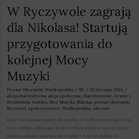
W Ryczywole zagrają
dla Nikolasa! Startują
przygotowania do
kolejnej Mocy
Muzyki
Powiat Obornicki
,
Wielkopolska
/
SP
/
23 stycznia 2024
/
akcja charytatywna
,
akcja społeczna
,
charytatywnie
,
Gramy z
Serduchem
,
kultura
,
Moc Muzyki
,
Nikolas
,
powiat obornicki
,
Ryczywół
,
społeczeństwo
,
Wielkopolska
,
zdrowie
Choć za oknami zimniej niż cieplej, to w Ryczywole już teraz
trwa wielkie odliczanie do 8 czerwca, kiedy to po raz piąty
słońce zaświeci mocniej niż zwykle – a to wszystko w