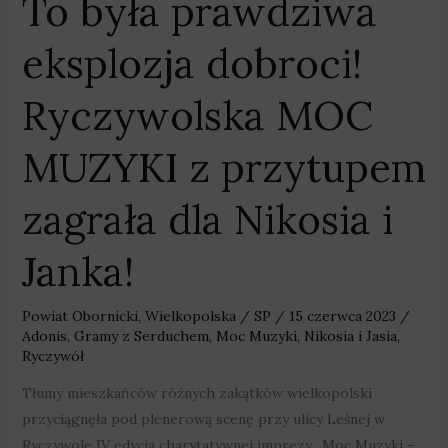
To była prawdziwa
przytupem
zagrała
eksplozja dobroci!
dla
Nikosia
Ryczywolska MOC
i
Janka!
MUZYKI z przytupem
zagrała dla Nikosia i
Janka!
Powiat Obornicki
,
Wielkopolska
/
SP
/
15 czerwca 2023
/
Adonis
,
Gramy z Serduchem
,
Moc Muzyki
,
Nikosia i Jasia
,
Ryczywół
Tłumy mieszkańców różnych zakątków wielkopolski
przyciągnęła pod plenerową scenę przy ulicy Leśnej w
Ryczywole IV edycja charytatywnej imprezy „Moc Muzyki –