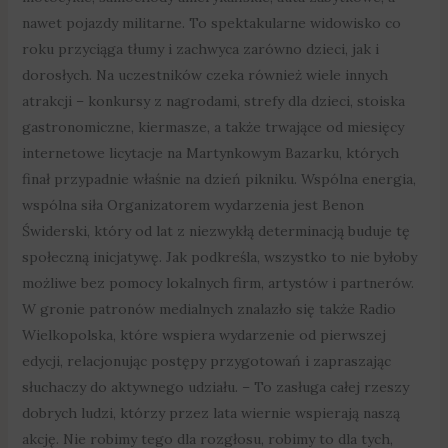
nawet pojazdy militarne. To spektakularne widowisko co
roku przyciąga tłumy i zachwyca zarówno dzieci, jak i
dorosłych. Na uczestników czeka również wiele innych
atrakcji – konkursy z nagrodami, strefy dla dzieci, stoiska
gastronomiczne, kiermasze, a także trwające od miesięcy
internetowe licytacje na Martynkowym Bazarku, których
finał przypadnie właśnie na dzień pikniku. Wspólna energia,
wspólna siła Organizatorem wydarzenia jest Benon
Świderski, który od lat z niezwykłą determinacją buduje tę
społeczną inicjatywę. Jak podkreśla, wszystko to nie byłoby
możliwe bez pomocy lokalnych firm, artystów i partnerów.
W gronie patronów medialnych znalazło się także Radio
Wielkopolska, które wspiera wydarzenie od pierwszej
edycji, relacjonując postępy przygotowań i zapraszając
słuchaczy do aktywnego udziału. – To zasługa całej rzeszy
dobrych ludzi, którzy przez lata wiernie wspierają naszą
akcję. Nie robimy tego dla rozgłosu, robimy to dla tych,