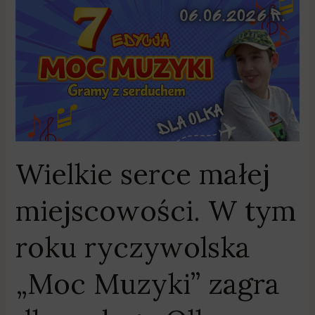
Wielkie
serce
małej
miejscowości.
W
tym
roku
ryczywolska
„Moc
Wielkie serce małej
Muzyki”
zagra
miejscowości. W tym
dla
małego
roku ryczywolska
Olka
„Moc Muzyki” zagra