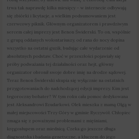
trwa tak naprawdę kilka miesięcy – w internecie odbywają
się zbiórki i licytacje, a wielkim podsumowaniem jest
czerwcowy piknik. Głównym organizatorem i prawdziwym
sercem całej imprezy jest Benon Świderski. To on, wspólnie
z grupą oddanych wolontariuszy, od rana do nocy dopina
wszystko na ostatni guzik, budując całe wydarzenie od
absolutnych podstaw. Choć w przeszłości pojawiały się
próby podważania tej działalności oraz hejt, główny
organizator obronił swoje dobre imię na drodze sądowej.
Teraz Benon Świderski skupia się wyłącznie na ostatnich
przygotowaniach do nadchodzącej edycji imprezy. Kim jest
tegoroczny bohater? W tym roku cała pomoc dedykowana
jest Aleksandrowi Szudarkowi. Olek mieszka z mamą Olgą w
małej miejscowości Trzy Góry w gminie Ryczywół. Chłopiec
zmaga się z poważnymi problemami z mięśniami,
kręgosłupem oraz miednicą. Czeka go jeszcze długa
diagnostyka i badania genetyczne, a kluczem do jego