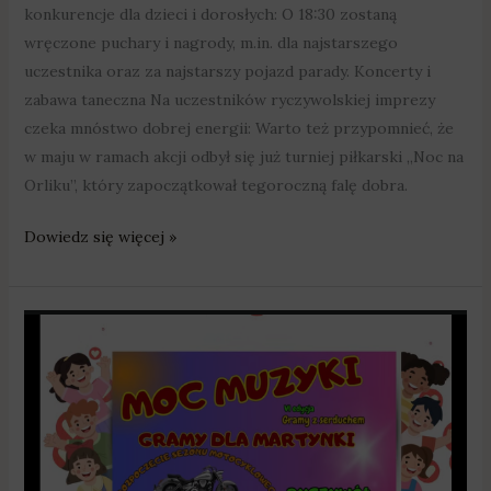
konkurencje dla dzieci i dorosłych: O 18:30 zostaną
wręczone puchary i nagrody, m.in. dla najstarszego
uczestnika oraz za najstarszy pojazd parady. Koncerty i
zabawa taneczna Na uczestników ryczywolskiej imprezy
czeka mnóstwo dobrej energii: Warto też przypomnieć, że
w maju w ramach akcji odbył się już turniej piłkarski „Noc na
Orliku”, który zapoczątkował tegoroczną falę dobra.
Dowiedz się więcej »
Moc
muzyki,
która
zmienia
życie
–