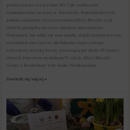
pokazy karate czy też kino 9D. Całe wydarzenie
transmitowano na żywo w internecie. Najważniejszy był
jednak szlachetny cel ryczywolskiej Mocy Muzyki, czyli
zbiórka pieniędzy na rzecz młodych mieszkańców
Wiardunek. Jak udało się nam ustalić, dzięki hojnym sercom
wszystkich darczyńców dla Nikosia i Jasia zebrano
rekordowo wysoką kwotę, wynoszącą już około 45 tysięcy
złotych. Patronem medialnym IV edycji „Mocy Muzyki –
Gramy z Serduchem” było Radio Wielkopolska.
Dowiedz się więcej »
Tarli
chrzan
na
czas