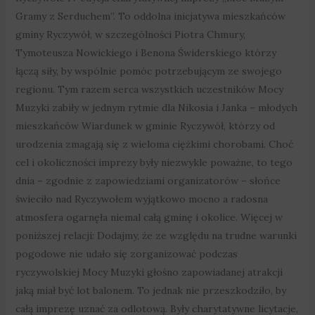
Gramy z Serduchem”. To oddolna inicjatywa mieszkańców
gminy Ryczywół, w szczególności Piotra Chmury,
Tymoteusza Nowickiego i Benona Świderskiego którzy
łączą siły, by wspólnie pomóc potrzebującym ze swojego
regionu. Tym razem serca wszystkich uczestników Mocy
Muzyki zabiły w jednym rytmie dla Nikosia i Janka – młodych
mieszkańców Wiardunek w gminie Ryczywół, którzy od
urodzenia zmagają się z wieloma ciężkimi chorobami. Choć
cel i okoliczności imprezy były niezwykle poważne, to tego
dnia – zgodnie z zapowiedziami organizatorów – słońce
świeciło nad Ryczywołem wyjątkowo mocno a radosna
atmosfera ogarnęła niemal całą gminę i okolice. Więcej w
poniższej relacji: Dodajmy, że ze względu na trudne warunki
pogodowe nie udało się zorganizować podczas
ryczywolskiej Mocy Muzyki głośno zapowiadanej atrakcji
jaką miał być lot balonem. To jednak nie przeszkodziło, by
całą imprezę uznać za odlotową. Były charytatywne licytacje,