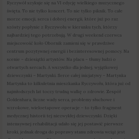
Ryczywół szykuje się na VI edycję wielkiego muzycznego
święta. To nie tylko koncert. To nie tylko piknik. To całe
morze emocji, serca i dobrej energii, które już po raz
szósty popłynie z Ryczywołu w kierunku tych, którzy
najbardziej tego potrzebują. W drugi weekend czerwca
miejscowość koło Obornik zamieni się w prawdziwe
centrum pozytywnej energii i bezinteresownej pomocy. Na
scenie – dziesiątki artystów. Na placu – tłumy ludzi o
otwartych sercach. A wszystko dla jednej, wyjątkowej
dziewczynki – Martynki. Serce całej inicjatywy – Martynka
Martynka to kilkuletnia mieszkanka Ryczywołu, która już od
najmłodszych lat toczy trudną walkę o zdrowie. Zespół
Goldenhara, liczne wady serca, problemy słuchowe i
wzrokowe, wieloetapowe operacje – to tylko fragment
medycznej historii tej niezwykłej dziewczynki. Dzięki
intensywnej rehabilitacji udało się jej postawić pierwsze
kroki, jednak droga do poprawy stanu zdrowia wciąż jest