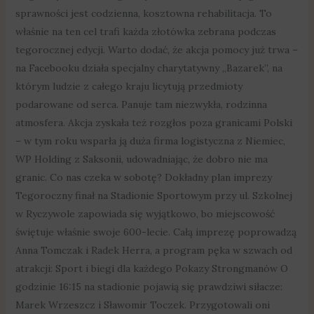
sprawności jest codzienna, kosztowna rehabilitacja. To
właśnie na ten cel trafi każda złotówka zebrana podczas
tegorocznej edycji. Warto dodać, że akcja pomocy już trwa –
na Facebooku działa specjalny charytatywny „Bazarek”, na
którym ludzie z całego kraju licytują przedmioty
podarowane od serca. Panuje tam niezwykła, rodzinna
atmosfera. Akcja zyskała też rozgłos poza granicami Polski
– w tym roku wsparła ją duża firma logistyczna z Niemiec,
WP Holding z Saksonii, udowadniając, że dobro nie ma
granic. Co nas czeka w sobotę? Dokładny plan imprezy
Tegoroczny finał na Stadionie Sportowym przy ul. Szkolnej
w Ryczywole zapowiada się wyjątkowo, bo miejscowość
świętuje właśnie swoje 600-lecie. Całą imprezę poprowadzą
Anna Tomczak i Radek Herra, a program pęka w szwach od
atrakcji: Sport i biegi dla każdego Pokazy Strongmanów O
godzinie 16:15 na stadionie pojawią się prawdziwi siłacze:
Marek Wrzeszcz i Sławomir Toczek. Przygotowali oni