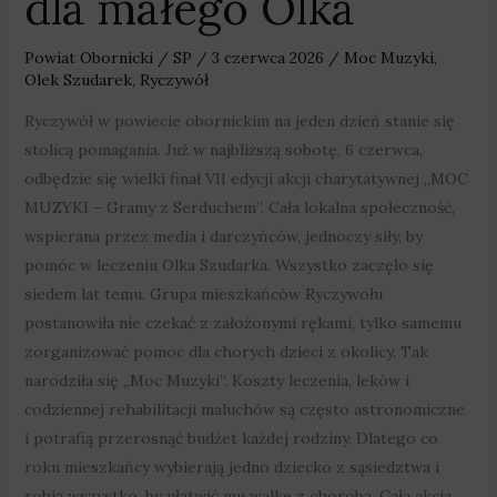
dla małego Olka
Powiat Obornicki
/
SP
/
3 czerwca 2026
/
Moc Muzyki
,
Olek Szudarek
,
Ryczywół
Ryczywół w powiecie obornickim na jeden dzień stanie się
stolicą pomagania. Już w najbliższą sobotę, 6 czerwca,
odbędzie się wielki finał VII edycji akcji charytatywnej „MOC
MUZYKI – Gramy z Serduchem”. Cała lokalna społeczność,
wspierana przez media i darczyńców, jednoczy siły, by
pomóc w leczeniu Olka Szudarka. Wszystko zaczęło się
siedem lat temu. Grupa mieszkańców Ryczywołu
postanowiła nie czekać z założonymi rękami, tylko samemu
zorganizować pomoc dla chorych dzieci z okolicy. Tak
narodziła się „Moc Muzyki”. Koszty leczenia, leków i
codziennej rehabilitacji maluchów są często astronomiczne
i potrafią przerosnąć budżet każdej rodziny. Dlatego co
roku mieszkańcy wybierają jedno dziecko z sąsiedztwa i
robią wszystko, by ułatwić mu walkę z chorobą. Cała akcja