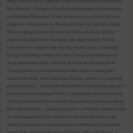
długa i kosztowna. Dlatego tegoroczna edycja wydarzenia
Moc Muzyki – Gramy z Serduchem ponownie dedykowana
jest właśnie Martynce. Scena pełna serca – artyści, którzy
grają, bo chcą pomóc W Ryczywole nikt nie gra dla zysku.
Wszyscy grają z potrzeby serca. Lista artystów, którzy
pojawią się na scenie, imponuje jak nigdy dotąd. Wśród
wykonawców znajdzie się między innymi nasz redakcyjny
kolega Sebastian Pawlaczyk, który od początku wspiera
akcję jako ambasador i artysta. Z wielkim entuzjazmem
wystąpi także czternastoletnia Julka Bugzel znana jako
GamerkowaJula, która na jednej scenie zaśpiewa z legendą
polskiej gitary – Januszem Musielakiem, współpracującym w
przeszłości z zespołem Turbo, Felicjanem Andrzejczakiem
czy Krzysztofem Krawczykiem. Na scenie pojawią się także:
Nie tylko muzyka – parada pojazdów i atrakcje rodzinne Jak
co roku impreza w Ryczywole to nie tylko koncerty, ale
także wyjątkowa parada pojazdów, w której wezmą udział
motocykle, samochody amerykańskie, auta zabytkowe, a