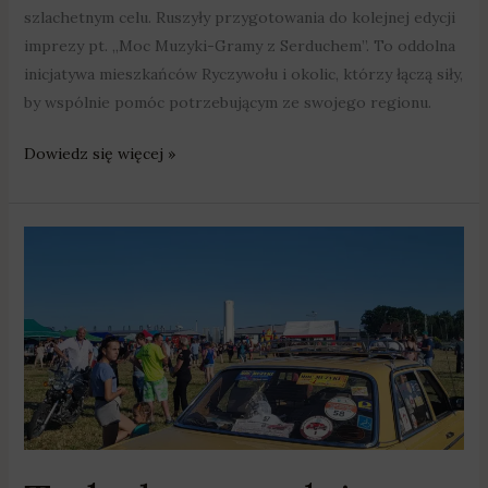
szlachetnym celu. Ruszyły przygotowania do kolejnej edycji
imprezy pt. „Moc Muzyki-Gramy z Serduchem”. To oddolna
inicjatywa mieszkańców Ryczywołu i okolic, którzy łączą siły,
by wspólnie pomóc potrzebującym ze swojego regionu.
Dowiedz się więcej »
To
była
prawdziwa
eksplozja
dobroci!
Ryczywolska
MOC
MUZYKI
z