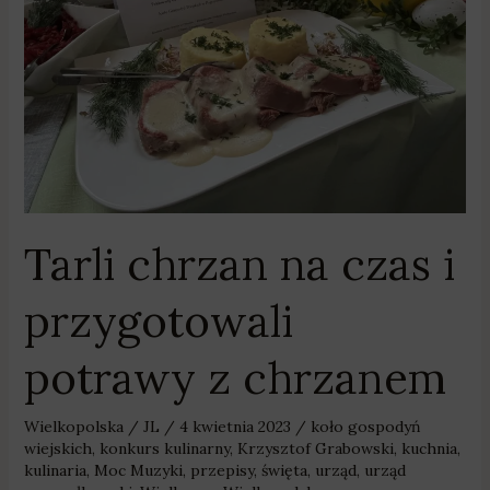
i
przygotowali
potrawy
z
chrzanem
Tarli chrzan na czas i
przygotowali
potrawy z chrzanem
Wielkopolska
/
JL
/
4 kwietnia 2023
/
koło gospodyń
wiejskich
,
konkurs kulinarny
,
Krzysztof Grabowski
,
kuchnia
,
kulinaria
,
Moc Muzyki
,
przepisy
,
święta
,
urząd
,
urząd