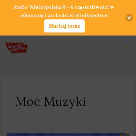
Przejdź
Radio Wielkopolska® - 6 częstotliwości w
do
północnej i zachodniej Wielkopolsce!
treści
Słuchaj teraz
Ma
Me
Moc Muzyki