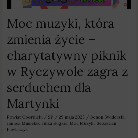
charytatywny
piknik
w
Moc muzyki, która
Ryczywole
zagra
zmienia życie –
z
serduchem
charytatywny piknik
dla
Martynki
w Ryczywole zagra z
serduchem dla
Martynki
Powiat Obornicki
/
SP
/
29 maja 2025
/
Benon Świderski
,
Janusz Musielak
,
Julka Bugzel
,
Moc Muzyki
,
Sebastian
Pawlaczyk