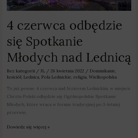
się
Spotkanie
4 czerwca odbędzie
Młodych
nad
się Spotkanie
Lednicą
Młodych nad Lednicą
Bez kategorii
/
JL
/
26 kwietnia 2022
/
Dominikanie
,
kościół
,
Lednica
,
Pola Lednickie
,
religia
,
Wielkopolska
To już pewne. 4 czerwca nad Jeziorem Lednickim, w miejscu
Chrztu Polski odbędzie się Ogólnopolskie Spotkanie
Młodych, które wraca w formie tradycyjnej po 3-letniej
przerwie.
Dowiedz się więcej »