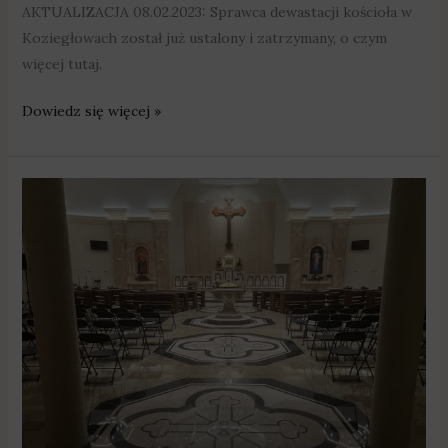
AKTUALIZACJA 08.02.2023: Sprawca dewastacji kościoła w
Koziegłowach został już ustalony i zatrzymany, o czym
więcej tutaj.
Dowiedz się więcej »
W
gminie
Czerwonak
powstał
kolejny
nowy
kościół