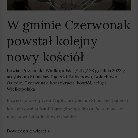
W gminie Czerwonak
powstał kolejny
nowy kościół
Powiat Poznański
,
Wielkopolska
/
JL
/
28 grudnia 2022
/
arcybiskup Stanisław Gądecki
,
Bolechowo
,
Bolechowo-
Osiedle
,
Czerwonak
,
konsekracja
,
kościół
,
religia
,
Wielkopolska
Równo tydzień przed Wigilią arcybiskup Stanisław Gądecki
konsekrował kościół Najświętszego Serca Pana Jezusa w
miejscowości Bolechowo-Osiedle.
Dowiedz się więcej »