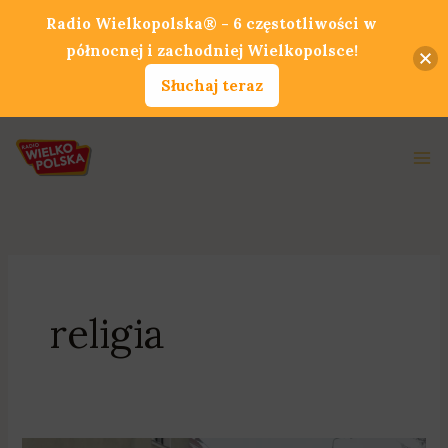
Przejdź
Radio Wielkopolska® - 6 częstotliwości w
do
północnej i zachodniej Wielkopolsce!
treści
Słuchaj teraz
Ma
Me
religia