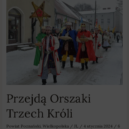
Przejdą
Orszaki
Trzech
Króli
Przejdą Orszaki
Trzech Króli
Powiat Poznański
,
Wielkopolska
/
JL
/
4 stycznia 2024
/
6