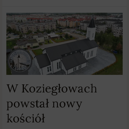
W
Koziegłowach
powstał
nowy
kościół
W Koziegłowach
powstał nowy
kościół