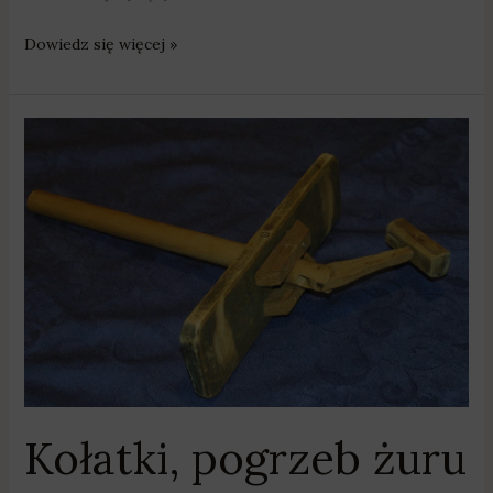
Dowiedz się więcej »
Kołatki,
pogrzeb
żuru
i
kąpiel
w
rzece
–
wielkopiątkowe
tradycje
Kołatki, pogrzeb żuru