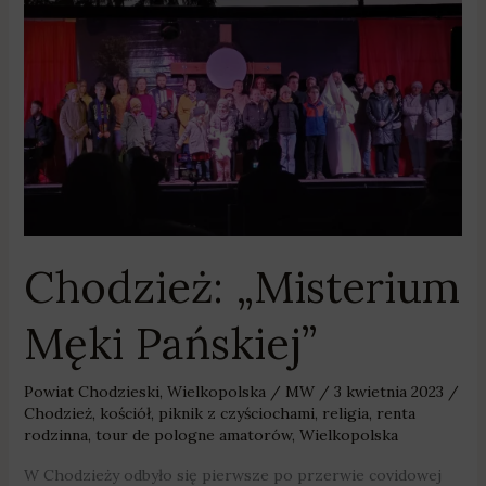
Chodzież:
„Misterium
Męki
Pańskiej”
Chodzież: „Misterium
Męki Pańskiej”
Powiat Chodzieski
,
Wielkopolska
/
MW
/
3 kwietnia 2023
/
Chodzież
,
kościół
,
piknik z czyściochami
,
religia
,
renta
rodzinna
,
tour de pologne amatorów
,
Wielkopolska
W Chodzieży odbyło się pierwsze po przerwie covidowej