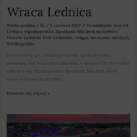
Wraca Lednica
Wielkopolska
/
JL
/
2 czerwca 2022
/
Dominikanie
,
kościół
,
Lednica
,
Ogólnopolskie Spotkanie Młodych na Lednicy
,
Ostrów Lednicki
,
Pole Lednickie
,
religia
,
spotkanie młodych
,
Wielkopolska
Już w sobotę po 2-letniej przerwie spowodowanej
pandemią, nad Jeziorem Lednickim, w miejscu Chrztu Polski
odbędzie się Ogólnopolskie Spotkanie Młodych, które
wraca w formie tradycyjnej.
Dowiedz się więcej »
4
czerwca
odbędzie