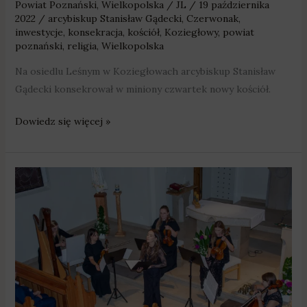
Powiat Poznański
,
Wielkopolska
/
JL
/
19 października
2022
/
arcybiskup Stanisław Gądecki
,
Czerwonak
,
inwestycje
,
konsekracja
,
kościół
,
Koziegłowy
,
powiat
poznański
,
religia
,
Wielkopolska
Na osiedlu Leśnym w Koziegłowach arcybiskup Stanisław
Gądecki konsekrował w miniony czwartek nowy kościół.
Dowiedz się więcej »
W
gminie
Pobiedziska
trwa
Festiwal
Muzyki
Sakralnej
„Ave