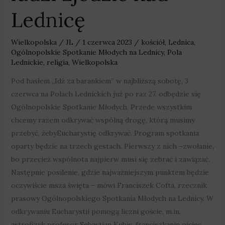
Lednicę
Wielkopolska
/
JL
/
1 czerwca 2023
/
kościół
,
Lednica
,
Ogólnopolskie Spotkanie Młodych na Lednicy
,
Pola
Lednickie
,
religia
,
Wielkopolska
Pod hasłem „Idź za barankiem” w najbliższą sobotę, 3
czerwca na Polach Lednickich już po raz 27. odbędzie się
Ogólnopolskie Spotkanie Młodych. Przede wszystkim
chcemy razem odkrywać wspólną drogę, którą musimy
przebyć, żebyEucharystię odkrywać. Program spotkania
oparty będzie na trzech gestach. Pierwszy z nich –zwołanie,
bo przecież wspólnota najpierw musi się zebrać i zawiązać.
Następnie posilenie, gdzie najważniejszym punktem będzie
oczywiście msza święta – mówi Franciszek Cofta, rzecznik
prasowy Ogólnopolskiego Spotkania Młodych na Lednicy. W
odkrywaniu Eucharystii pomogą liczni goście, m.in.
astrofizyk profesor Sebastian Kubis, franciszkanin ojciec