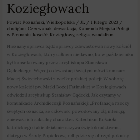
Koziegłowach
Powiat Poznański
,
Wielkopolska
/
JL
/
1 lutego 2023
/
chuligani
,
Czerwonak
,
dewastacja
,
Komenda Miejska Policji
w Poznaniu
,
kościół
,
Koziegłowy
,
religia
,
wandalizm
Nieznany sprawca bądź sprawcy zdewastowali nowy kościół
w Koziegłowach, który całkiem niedawno, bo w październiku
był konsekrowany przez arcybiskupa Stanisława
Gądeckiego. Więcej o dewastacji świątyni mówi komisarz
Maciej Święcichowski z wielkopolskiej policji: W sobotę
nowy kościół pw. Matki Bożej Fatimskiej w Koziegłowach
odwiedził arcybiskup Stanisław Gądecki. Jak czytamy w
komunikacie Archidiecezji Poznańskiej: „Profanacja rzeczy
świętych oznacza, że człowiek, powodowany złą intencją,
znieważa ich sakralny charakter. Katechizm Kościoła
katolickiego takie działanie nazywa świętokradztwem„,
dlatego w Środę Popielcową odbędzie się obrzęd pokutny.