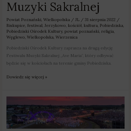
Muzyki Sakralnej
Powiat Poznański
,
Wielkopolska
/
JL
/
31 sierpnia 2022
/
Biskupice
,
festiwal
,
Jerzykowo
,
kościół
,
kultura
,
Pobiedziska
,
Pobiedziski Ośrodek Kultury
,
powiat poznański
,
religia
,
Węglewo
,
Wielkopolska
,
Wierzenica
Pobiedziski Ośrodek Kultury zaprasza na drugą edycję
Festiwalu Muzyki Sakralnej „Ave Maria”, który odbywać
będzie się w kościołach na terenie gminy Pobiedziska.
Dowiedz się więcej »
Wraca
Lednica