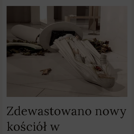
Zdewastowano
nowy
kościół
w
Koziegłowach
Zdewastowano nowy
kościół w