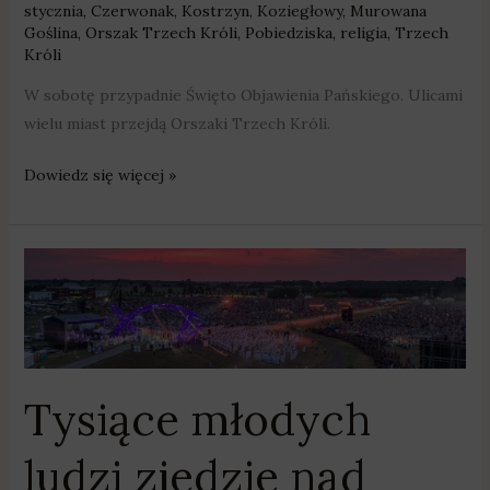
stycznia
,
Czerwonak
,
Kostrzyn
,
Koziegłowy
,
Murowana
Goślina
,
Orszak Trzech Króli
,
Pobiedziska
,
religia
,
Trzech
Króli
W sobotę przypadnie Święto Objawienia Pańskiego. Ulicami
wielu miast przejdą Orszaki Trzech Króli.
Dowiedz się więcej »
Tysiące
młodych
ludzi
zjedzie
nad
Tysiące młodych
Lednicę
ludzi zjedzie nad