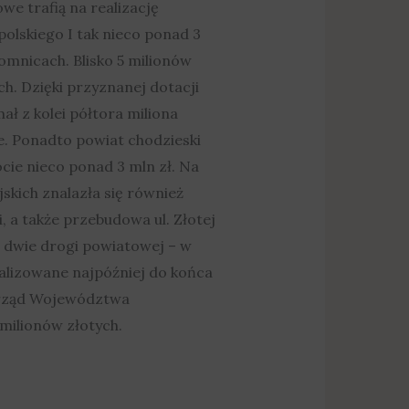
we trafią na realizację
lskiego I tak nieco ponad 3
omnicach. Blisko 5 milionów
h. Dzięki przyznanej dotacji
ł z kolei półtora miliona
. Ponadto powiat chodzieski
ie nieco ponad 3 mln zł. Na
kich znalazła się również
, a także przebudowa ul. Złotej
 dwie drogi powiatowej – w
ealizowane najpóźniej do końca
orząd Województwa
milionów złotych.