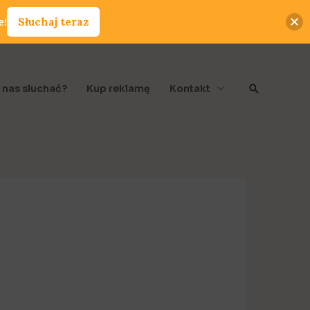
e!
Słuchaj teraz
Szukaj
 nas słuchać?
Kup reklamę
Kontakt