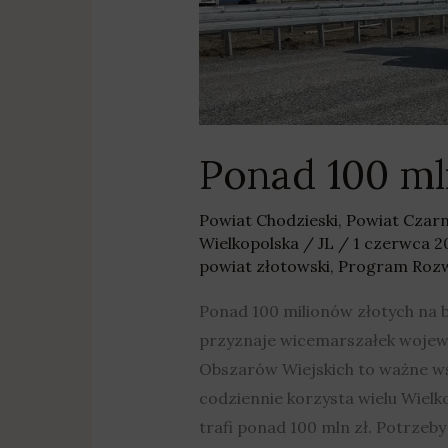
w
Wielkopolsce
Ponad 100 ml
Powiat Chodzieski
,
Powiat Czar
Wielkopolska
/
JL
/
1 czerwca 
powiat złotowski
,
Program Rozw
Ponad 100 milionów złotych na b
przyznaje wicemarszałek woje
Obszarów Wiejskich to ważne ws
codziennie korzysta wielu Wielk
trafi ponad 100 mln zł. Potrze