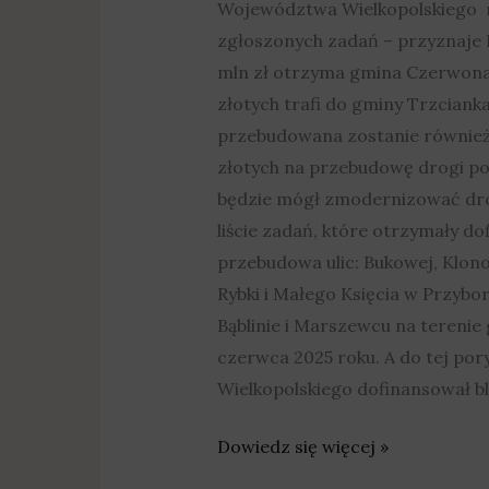
Województwa Wielkopolskiego nada
zgłoszonych zadań – przyznaje 
mln zł otrzyma gmina Czerwonak 
złotych trafi do gminy Trzciank
przebudowana zostanie również u
złotych na przebudowę drogi p
będzie mógł zmodernizować drog
liście zadań, które otrzymały 
przebudowa ulic: Bukowej, Klono
Rybki i Małego Księcia w Przyb
Bąblinie i Marszewcu na terenie
czerwca 2025 roku. A do tej p
Wielkopolskiego dofinansował bl
Dowiedz się więcej »