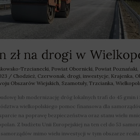
n zł na drogi w Wielkop
nkowsko-Trzcianecki
,
Powiat Obornicki
,
Powiat Poznański
,
2023
/
Chodzież
,
Czerwonak
,
drogi
,
inwestycje
,
Krajenka
,
O
oju Obszarów Wiejskich
,
Szamotuły
,
Trzcianka
,
Wielkopol
udowę lub modernizację dróg lokalnych trafi do 45 gmin i
wództwa wielkopolskiego pomoc finansowa dla samorząd
parcie na poprawę bezpieczeństwa oraz stanu wielu mniej
opolan. Z budżetu Unii Europejskiej na ten cel do 53 samo
by samorządów mimo wielu inwestycji w tym obszarze rea