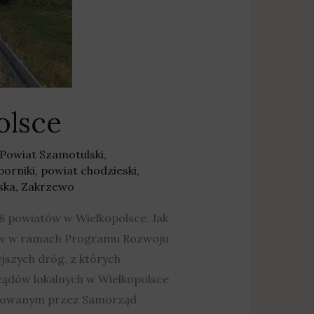
olsce
Powiat Szamotulski
,
borniki
,
powiat chodzieski
,
ska
,
Zakrzewo
 8 powiatów w Wielkopolsce. Jak
ów w ramach Programu Rozwoju
szych dróg, z których
rządów lokalnych w Wielkopolsce
lizowanym przez Samorząd