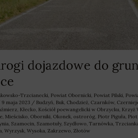
 drogi dojazdowe do gru
sce
nkowsko-Trzcianecki
,
Powiat Obornicki
,
Powiat Pilski
,
Powi
/
9 maja 2023
/
Budzyń
,
Buk
,
Chodzież
,
Czarnków
,
Czernie
aźmierz
,
Kłecko
,
Kościół poewangelicki w Obrzycku
,
Krzyż 
e
,
Mieścisko
,
Oborniki
,
Okonek
,
ostroróg
,
Piotr Piguła
,
Piot
ynia
,
Szamocin
,
Szamotuły
,
Szydłowo
,
Tarnówka
,
Trzciank
a
,
Wyrzysk
,
Wysoka
,
Zakrzewo
,
Złotów