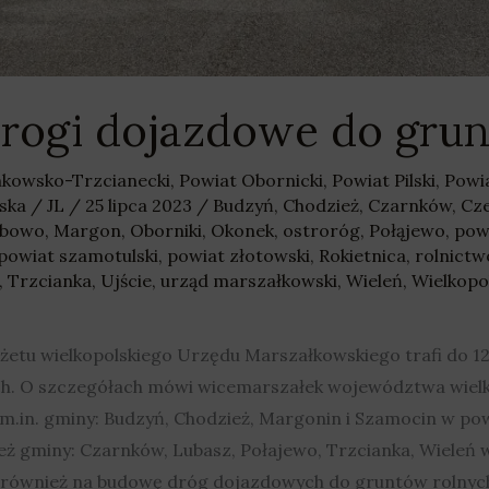
 drogi dojazdowe do gru
nkowsko-Trzcianecki
,
Powiat Obornicki
,
Powiat Pilski
,
Powi
ska
/
JL
/
25 lipca 2023
/
Budzyń
,
Chodzież
,
Czarnków
,
Cz
ubowo
,
Margon
,
Oborniki
,
Okonek
,
ostroróg
,
Połąjewo
,
pow
powiat szamotulski
,
powiat złotowski
,
Rokietnica
,
rolnictw
,
Trzcianka
,
Ujście
,
urząd marszałkowski
,
Wieleń
,
Wielkopo
dżetu wielkopolskiego Urzędu Marszałkowskiego trafi do 
h. O szczegółach mówi wicemarszałek województwa wielk
.in. gminy: Budzyń, Chodzież, Margonin i Szamocin w powi
ież gminy: Czarnków, Lubasz, Połajewo, Trzcianka, Wieleń
 również na budowę dróg dojazdowych do gruntów rolnych