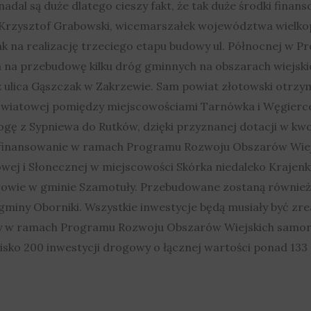
l są duże dlatego cieszy fakt, że tak duże środki finanso
Krzysztof Grabowski, wicemarszałek województwa wielkopo
na realizację trzeciego etapu budowy ul. Północnej w Pr
a na przebudowę kilku dróg gminnych na obszarach wiejskic
lica Gąszczak w Zakrzewie. Sam powiat złotowski otrzyma
owiatowej pomiędzy miejscowościami Tarnówka i Węgierce
ę z Sypniewa do Rutków, dzięki przyznanej dotacji w kwoc
dofinansowanie w ramach Programu Rozwoju Obszarów Wiejs
wej i Słonecznej w miejscowości Skórka niedaleko Krajenki
orowie w gminie Szamotuły. Przebudowane zostaną również
 gminy Oborniki. Wszystkie inwestycje będą musiały być zr
ory w ramach Programu Rozwoju Obszarów Wiejskich sam
isko 200 inwestycji drogowy o łącznej wartości ponad 133 