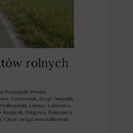
ntów rolnych
at Poznański
,
Powiat
jewo
,
Czerwonak
,
drogi
,
Duszniki
,
Wielkopolski
,
Lubasz
,
Łobżenica
,
r Ratajcak
,
Połąjewo
,
Rokietnica
,
a
,
Ujście
,
urząd marszałkowski
,