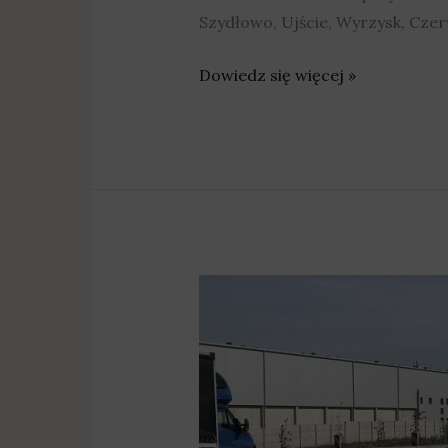
Szydłowo, Ujście, Wyrzysk, Czer
Dowiedz się więcej »
Ponad
100
mln
zł
na
drogi