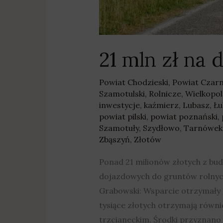
21 mln zł na
Powiat Chodzieski
,
Powiat Czar
Szamotulski
,
Rolnicze
,
Wielkopol
inwestycje
,
kaźmierz
,
Lubasz
,
Ł
powiat pilski
,
powiat poznański
,
Szamotuły
,
Szydłowo
,
Tarnówek
Zbąszyń
,
Złotów
Ponad 21 milionów złotych z bu
dojazdowych do gruntów rolnyc
Grabowski: Wsparcie otrzymały m
tysiące złotych otrzymają równ
trzcianeckim. Środki przyznano