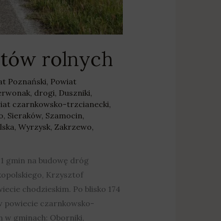
ntów rolnych
at Poznański
,
Powiat
erwonak
,
drogi
,
Duszniki
,
iat czarnkowsko-trzcianecki
,
o
,
Sieraków
,
Szamocin
,
lska
,
Wyrzysk
,
Zakrzewo
,
121 gmin na budowę dróg
opolskiego, Krzysztof
ecie chodzieskim. Po blisko 174
 w powiecie czarnkowsko-
 w gminach: Oborniki,