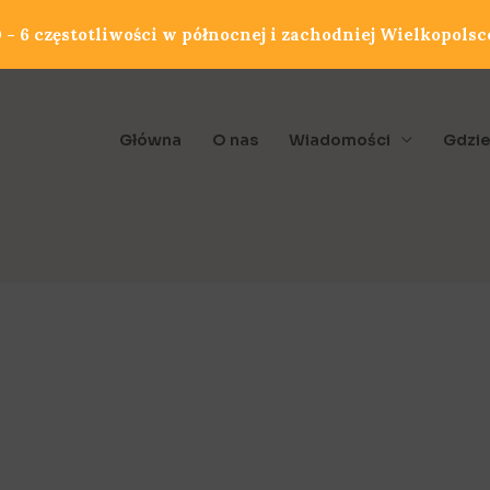
- 6 częstotliwości w północnej i zachodniej Wielkopolsc
Główna
O nas
Wiadomości
Gdzie