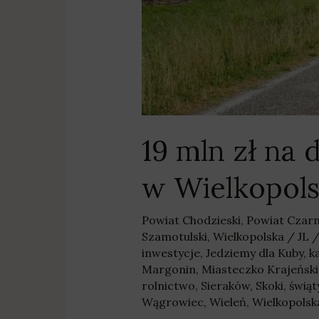
Wielkopolsce
19 mln zł na
w Wielkopol
Powiat Chodzieski
,
Powiat Czar
Szamotulski
,
Wielkopolska
/
JL
inwestycje
,
Jedziemy dla Kuby
,
k
Margonin
,
Miasteczko Krajeński
rolnictwo
,
Sieraków
,
Skoki
,
świąt
Wągrowiec
,
Wieleń
,
Wielkopolsk