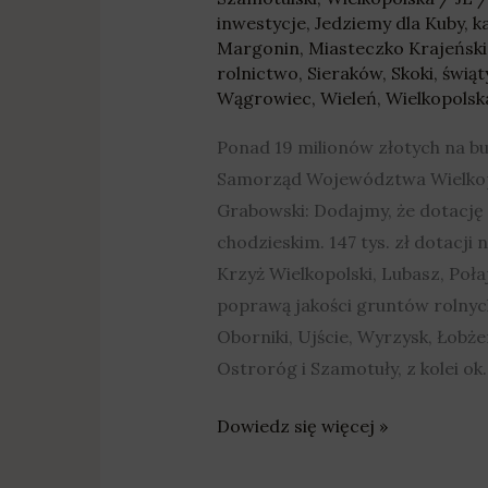
inwestycje
,
Jedziemy dla Kuby
,
k
Margonin
,
Miasteczko Krajeński
rolnictwo
,
Sieraków
,
Skoki
,
świąt
Wągrowiec
,
Wieleń
,
Wielkopolsk
Ponad 19 milionów złotych na 
Samorząd Województwa Wielkopo
Grabowski: Dodajmy, że dotację 
chodzieskim. 147 tys. zł dotacj
Krzyż Wielkopolski, Lubasz, Poł
poprawą jakości gruntów rolnyc
Oborniki, Ujście, Wyrzysk, Łobż
Ostroróg i Szamotuły, z kolei ok
Dowiedz się więcej »