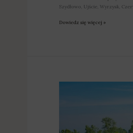
Szydłowo, Ujście, Wyrzysk, Czer
Dowiedz się więcej »
19
mln
zł
na
drogi
dojazdowe