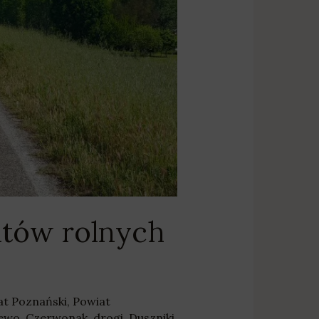
ntów rolnych
at Poznański
,
Powiat
jewo
,
Czerwonak
,
drogi
,
Duszniki
,