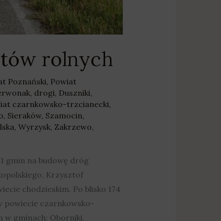
ntów rolnych
at Poznański
,
Powiat
erwonak
,
drogi
,
Duszniki
,
iat czarnkowsko-trzcianecki
,
o
,
Sieraków
,
Szamocin
,
lska
,
Wyrzysk
,
Zakrzewo
,
121 gmin na budowę dróg
opolskiego, Krzysztof
ecie chodzieskim. Po blisko 174
 w powiecie czarnkowsko-
 w gminach: Oborniki,