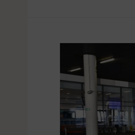
Kolejne
9
samorządów
będzie
tworzyć
Wielkopolski
Transport
Regionalny