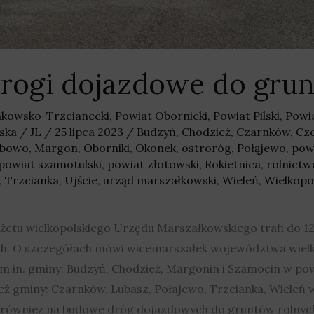
 drogi dojazdowe do gru
nkowsko-Trzcianecki
,
Powiat Obornicki
,
Powiat Pilski
,
Powi
ska
/
JL
/
25 lipca 2023
/
Budzyń
,
Chodzież
,
Czarnków
,
Cz
ubowo
,
Margon
,
Oborniki
,
Okonek
,
ostroróg
,
Połąjewo
,
pow
powiat szamotulski
,
powiat złotowski
,
Rokietnica
,
rolnictw
,
Trzcianka
,
Ujście
,
urząd marszałkowski
,
Wieleń
,
Wielkopo
dżetu wielkopolskiego Urzędu Marszałkowskiego trafi do 
h. O szczegółach mówi wicemarszałek województwa wielk
.in. gminy: Budzyń, Chodzież, Margonin i Szamocin w powi
ież gminy: Czarnków, Lubasz, Połajewo, Trzcianka, Wieleń
 również na budowę dróg dojazdowych do gruntów rolnych