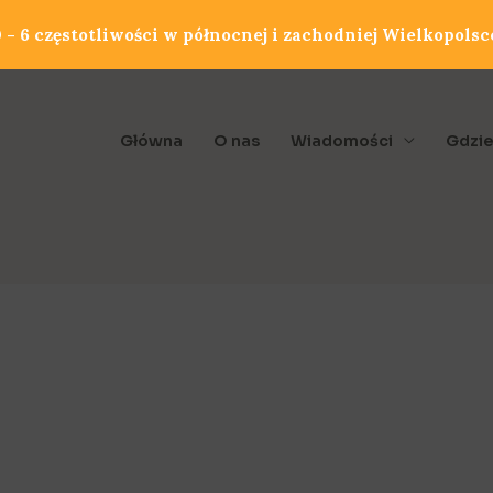
- 6 częstotliwości w północnej i zachodniej Wielkopolsc
Główna
O nas
Wiadomości
Gdzie