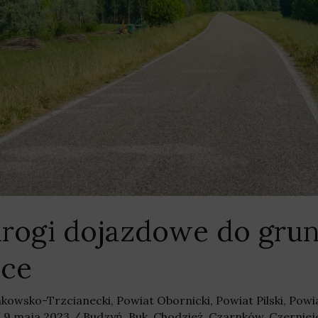
 drogi dojazdowe do gru
sce
nkowsko-Trzcianecki
,
Powiat Obornicki
,
Powiat Pilski
,
Powi
/
9 maja 2023
/
Budzyń
,
Buk
,
Chodzież
,
Czarnków
,
Czernie