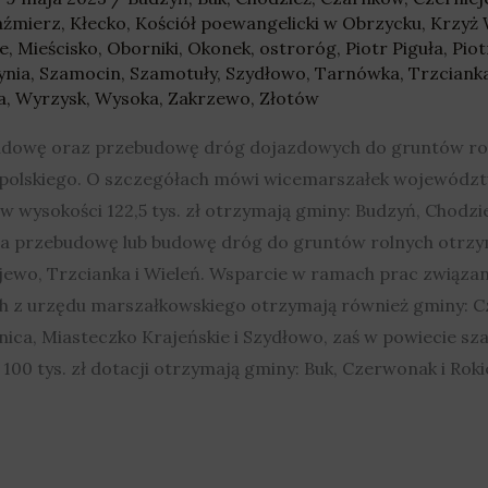
aźmierz
,
Kłecko
,
Kościół poewangelicki w Obrzycku
,
Krzyż 
e
,
Mieścisko
,
Oborniki
,
Okonek
,
ostroróg
,
Piotr Piguła
,
Piot
ynia
,
Szamocin
,
Szamotuły
,
Szydłowo
,
Tarnówka
,
Trzciank
a
,
Wyrzysk
,
Wysoka
,
Zakrzewo
,
Złotów
budowę oraz przebudowę dróg dojazdowych do gruntów ro
lskiego. O szczegółach mówi wicemarszałek województw
w wysokości 122,5 tys. zł otrzymają gminy: Budzyń, Chodzi
i na przebudowę lub budowę dróg do gruntów rolnych otrzy
ajewo, Trzcianka i Wieleń. Wsparcie w ramach prac związan
h z urzędu marszałkowskiego otrzymają również gminy: C
enica, Miasteczko Krajeńskie i Szydłowo, zaś w powiecie sz
. 100 tys. zł dotacji otrzymają gminy: Buk, Czerwonak i Ro