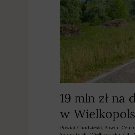
do
gruntów
rolnych
w
Wielkopolsce
19 mln zł na
w Wielkopol
Powiat Chodzieski
,
Powiat Czar
Szamotulski
,
Wielkopolska
/
JL