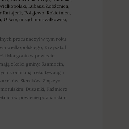
Wielkopolski
,
Lubasz
,
Łobżenica
,
r Ratajcak
,
Połąjewo
,
Rokietnica
,
a
,
Ujście
,
urząd marszałkowski
,
lnych przeznaczył w tym roku
a wielkopolskiego, Krzysztof
eż i Margonin w powiecie
mają z kolei gminy: Szamocin,
ych z ochroną, rekultywacją i
zarnków, Sieraków, Zbąszyń,
amotulskim: Duszniki, Kaźmierz,
kietnica w powiecie poznańskim.