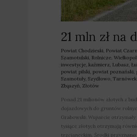
21 mln zł na
Powiat Chodzieski
,
Powiat Czar
Szamotulski
,
Rolnicze
,
Wielkopol
inwestycje
,
kaźmierz
,
Lubasz
,
Ł
powiat pilski
,
powiat poznański
,
Szamotuły
,
Szydłowo
,
Tarnówek
Zbąszyń
,
Złotów
Ponad 21 milionów złotych z bu
dojazdowych do gruntów rolnyc
Grabowski: Wsparcie otrzymały m
tysiące złotych otrzymają równ
trzcianeckim. Środki przyznano