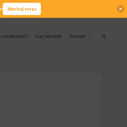
e!
Słuchaj teraz
Szukaj
 nas słuchać?
Kup reklamę
Kontakt