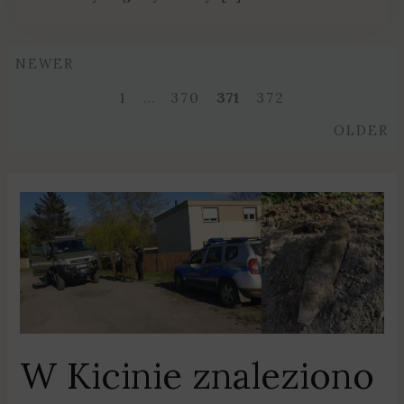
Newer
NEWER
Posts
1
…
370
371
372
navigation
O
OLDER
W
Kicinie
znaleziono
pocisk
z
II
wojny
W Kicinie znaleziono
światowej