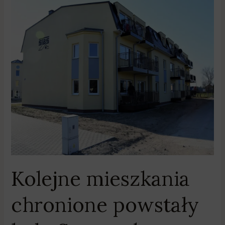
Kolejne
mieszkania
chronione
powstały
koło
Swarzędza
Kolejne mieszkania
chronione powstały