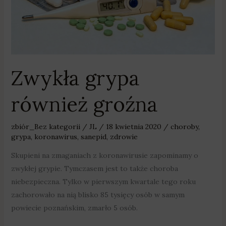
Zwykła grypa
również groźna
zbiór_Bez kategorii
/
JL
/
18 kwietnia 2020
/
choroby
,
grypa
,
koronawirus
,
sanepid
,
zdrowie
Skupieni na zmaganiach z koronawirusie zapominamy o
zwykłej grypie. Tymczasem jest to także choroba
niebezpieczna. Tylko w pierwszym kwartale tego roku
zachorowało na nią blisko 85 tysięcy osób w samym
powiecie poznańskim, zmarło 5 osób.