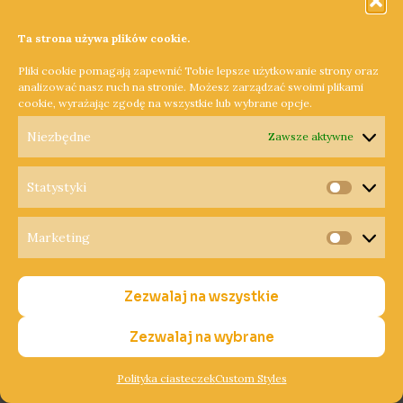
zbiór_Bez kategorii
/
JL
/
17 kwietnia 2020
/
gospodarka
,
koronawirus
,
praca
,
Swarzędz
,
Volkswagen
Ta strona używa plików cookie.
Pracownicy Volkswagena wracają do pracy po przerwie
Pliki cookie pomagają zapewnić Tobie lepsze użytkowanie strony oraz
analizować nasz ruch na stronie. Możesz zarządzać swoimi plikami
związanej z epidemią koronawirusa. W przyszły
cookie, wyrażając zgodę na wszystkie lub wybrane opcje.
poniedziałek, 27 kwietnia pracę wznowią zakłady w
Niezbędne
Zawsze aktywne
Swarzędzu, a także Poznaniu i Wrześni.
Dowiedz się więcej »
Statystyki
Statysty
Marketing
Marketi
Radni i sołtysi
Radni
i
Zezwalaj na wszystkie
przekazali swoje
sołtysi
przekazali
Zezwalaj na wybrane
diety dla szpitala
swoje
diety
Polityka ciasteczek
Custom Styles
dla