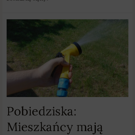
Pobiedziska:
Mieszkańcy
mają
podlewać
ogródki
tylko
w
nocy
Pobiedziska:
Mieszkańcy mają