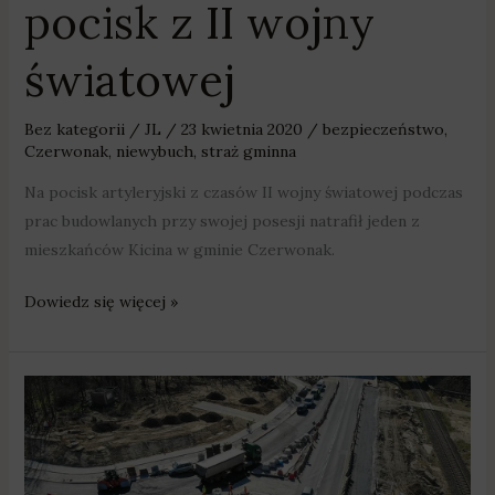
pocisk z II wojny
światowej
Bez kategorii
/
JL
/
23 kwietnia 2020
/
bezpieczeństwo
,
Czerwonak
,
niewybuch
,
straż gminna
Na pocisk artyleryjski z czasów II wojny światowej podczas
prac budowlanych przy swojej posesji natrafił jeden z
mieszkańców Kicina w gminie Czerwonak.
Dowiedz się więcej »
W
Koziegłowach
budują
rondo