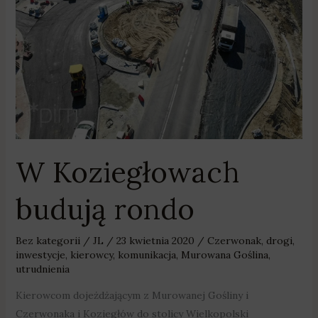
W Koziegłowach
budują rondo
Bez kategorii
/
JL
/
23 kwietnia 2020
/
Czerwonak
,
drogi
,
inwestycje
,
kierowcy
,
komunikacja
,
Murowana Goślina
,
utrudnienia
Kierowcom dojeżdżającym z Murowanej Gośliny i
Czerwonaka i Koziegłów do stolicy Wielkopolski