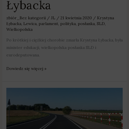
Łybacka
zbiór_Bez kategorii
/
JL
/
21 kwietnia 2020
/
Krystyna
Łybacka
,
Lewica
,
parlament
,
polityka
,
posłanka
,
SLD
,
Wielkopolska
Po krótkiej i ciężkiej chorobie zmarła Krystyna Łybacka, była
minister edukacji, wielkopolska posłanka SLD i
eurodeputowana.
Dowiedz się więcej »
231,7
mln
zł
na
184
km