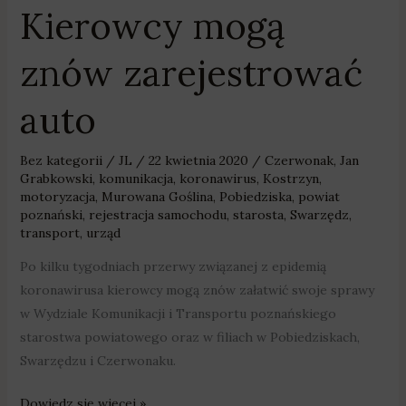
Kierowcy mogą
znów zarejestrować
auto
Bez kategorii
/
JL
/
22 kwietnia 2020
/
Czerwonak
,
Jan
Grabkowski
,
komunikacja
,
koronawirus
,
Kostrzyn
,
motoryzacja
,
Murowana Goślina
,
Pobiedziska
,
powiat
poznański
,
rejestracja samochodu
,
starosta
,
Swarzędz
,
transport
,
urząd
Po kilku tygodniach przerwy związanej z epidemią
koronawirusa kierowcy mogą znów załatwić swoje sprawy
w Wydziale Komunikacji i Transportu poznańskiego
starostwa powiatowego oraz w filiach w Pobiedziskach,
Swarzędzu i Czerwonaku.
Dowiedz się więcej »