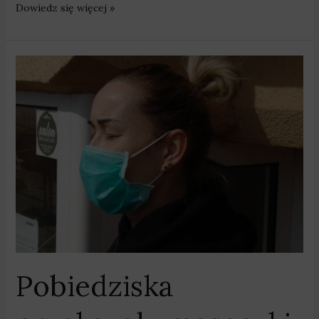
Dowiedz się więcej »
Pobiedziska
przekazały
maseczki
dla
seniorów
i
chorych
na
rakach
Pobiedziska