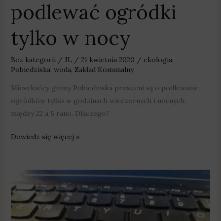
podlewać ogródki
tylko w nocy
Bez kategorii
/
JL
/
21 kwietnia 2020
/
ekologia
,
Pobiedziska
,
woda
,
Zakład Komunalny
Mieszkańcy gminy Pobiedziska proszeni są o podlewanie
ogródków tylko w godzinach wieczornych i nocnych,
między 22 a 5 rano. Dlaczego?
Dowiedz się więcej »
Swarzędz
zakupił
komputery
dla