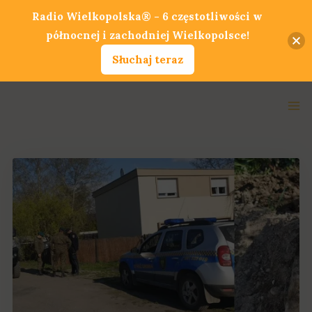
Przejdź
Radio Wielkopolska® - 6 częstotliwości w
do
północnej i zachodniej Wielkopolsce!
treści
Słuchaj teraz
Ma
Me