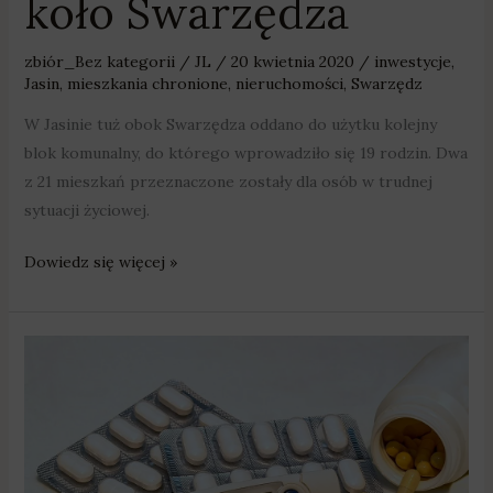
koło Swarzędza
zbiór_Bez kategorii
/
JL
/
20 kwietnia 2020
/
inwestycje
,
Jasin
,
mieszkania chronione
,
nieruchomości
,
Swarzędz
W Jasinie tuż obok Swarzędza oddano do użytku kolejny
blok komunalny, do którego wprowadziło się 19 rodzin. Dwa
z 21 mieszkań przeznaczone zostały dla osób w trudnej
sytuacji życiowej.
Dowiedz się więcej »
Zwykła
grypa
również
groźna