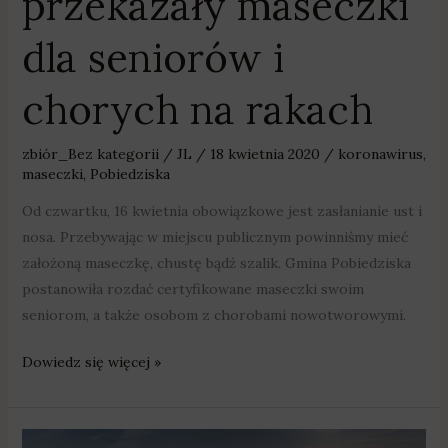
przekazały maseczki
dla seniorów i
chorych na rakach
zbiór_Bez kategorii
/
JL
/
18 kwietnia 2020
/
koronawirus
,
maseczki
,
Pobiedziska
Od czwartku, 16 kwietnia obowiązkowe jest zasłanianie ust i
nosa. Przebywając w miejscu publicznym powinniśmy mieć
założoną maseczkę, chustę bądź szalik. Gmina Pobiedziska
postanowiła rozdać certyfikowane maseczki swoim
seniorom, a także osobom z chorobami nowotworowymi.
Dowiedz się więcej »
Volkswagen