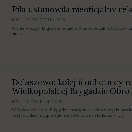
Piła ustanowiła nieoficjalny rek
MW
28 KWIETNIA 2023
W Pile w ciągu 12 godzin ponad 230 osób oddało 101 litrów krw
się […]
Dolaszewo: kolejni ochotnicy ro
Wielkopolskiej Brygadzie Obron
MW
19 KWIETNIA 2023
W Dolaszewie pod Piłą, gdzie stacjonuje jeden z pięciu bata
Terytorialnej, rozpoczęło się 16-dniowe szkolenie, w […]