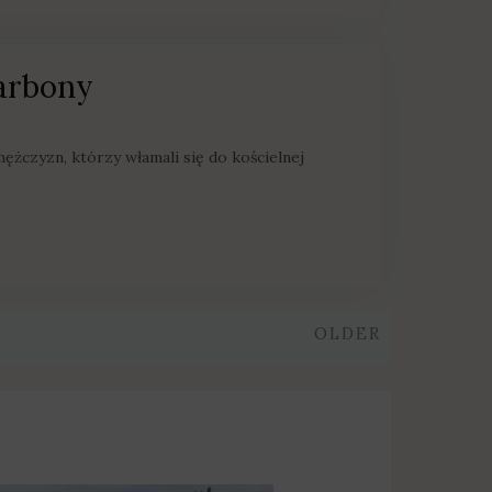
karbony
ężczyzn, którzy włamali się do kościelnej
Older
OLDER