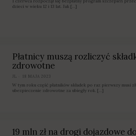
1 czerwca rozpoczął się bezpłatny program szczepień prze
dzieci w wieku 12 i 13 lat. Jak […]
Płatnicy muszą rozliczyć skład
zdrowotne
JL
18 MAJA 2023
W tym roku część płatników składek po raz pierwszy musi zło
ubezpieczenie zdrowotne za ubiegły rok. […]
19 mln zł na drogi dojazdowe 