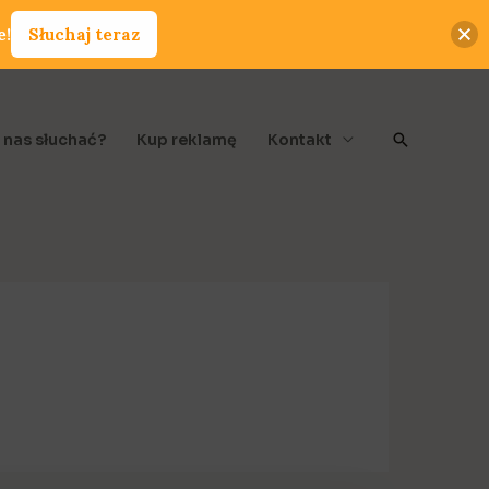
e!
Słuchaj teraz
Szukaj
 nas słuchać?
Kup reklamę
Kontakt