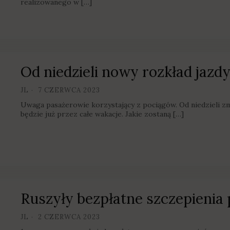
realizowanego w […]
Od niedzieli nowy rozkład jazdy 
JL
7 CZERWCA 2023
Uwaga pasażerowie korzystający z pociągów. Od niedzieli zm
będzie już przez całe wakacje. Jakie zostaną […]
Ruszyły bezpłatne szczepienia
JL
2 CZERWCA 2023