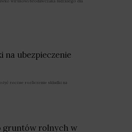
ciwko wirusowi brodawczaka ludzkiego dla
ki na ubezpieczenie
żyć roczne rozliczenie składki na
do gruntów rolnych w