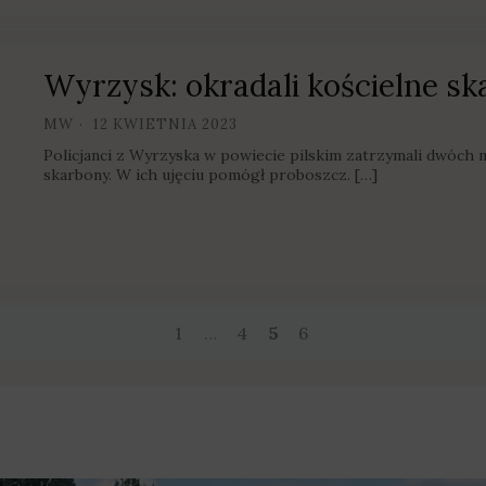
Wyrzysk: okradali kościelne s
MW
12 KWIETNIA 2023
Policjanci z Wyrzyska w powiecie pilskim zatrzymali dwóch m
skarbony. W ich ujęciu pomógł proboszcz. […]
1
…
4
5
6