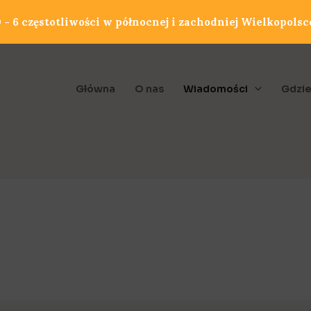
- 6 częstotliwości w północnej i zachodniej Wielkopolsc
Główna
O nas
Wiadomości
Gdzie