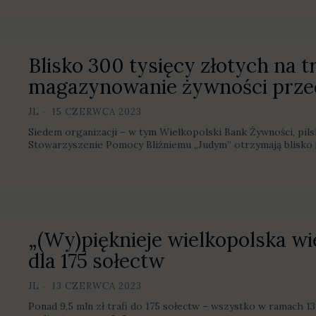
Blisko 300 tysięcy złotych na t
magazynowanie żywności prz
JL
15 CZERWCA 2023
Siedem organizacji – w tym Wielkopolski Bank Żywności, pilsk
Stowarzyszenie Pomocy Bliźniemu „Judym” otrzymają blisko 
„(Wy)pięknieje wielkopolska wi
dla 175 sołectw
JL
13 CZERWCA 2023
Ponad 9,5 mln zł trafi do 175 sołectw – wszystko w ramach 13.